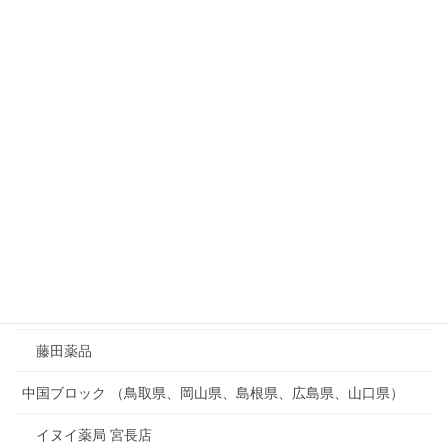
回春堂薬局
大原薬局 若菜店
寺田薬局
松村一心堂薬局
漢方ワカマツ薬局
神戸漢薬房
緑ヶ丘薬品
薬のウッディー
藤田薬品
中国ブロック （鳥取県、岡山県、島根県、広島県、山口県）
イヌイ薬局 宮長店