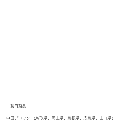
回春堂薬局
大原薬局 若菜店
寺田薬局
松村一心堂薬局
漢方ワカマツ薬局
神戸漢薬房
緑ヶ丘薬品
薬のウッディー
藤田薬品
中国ブロック （鳥取県、岡山県、島根県、広島県、山口県）