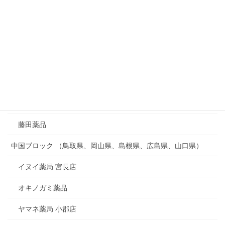
松村一心堂薬局
漢方ワカマツ薬局
神戸漢薬房
緑ヶ丘薬品
薬のウッディー
藤田薬品
中国ブロック （鳥取県、岡山県、島根県、広島県、山口県）
イヌイ薬局 宮長店
オキノガミ薬品
ヤマネ薬局 小郡店